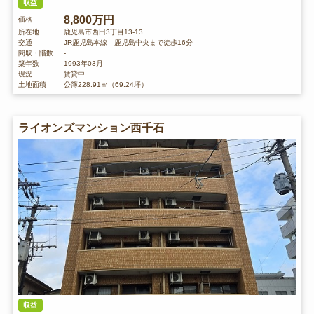
収益
8,800万円
価格
所在地
鹿児島市西田3丁目13-13
交通
JR鹿児島本線 鹿児島中央まで徒歩16分
間取・階数
-
築年数
1993年03月
現況
賃貸中
土地面積
公簿228.91㎡（69.24坪）
ライオンズマンション西千石
収益