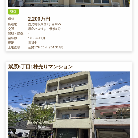
収益
2,200万円
価格
所在地
鹿児島市原良7丁目18-5
交通
原良バス停まで徒歩1分
間取・階数
-
築年数
1980年11月
現況
賃貸中
土地面積
公簿179.55㎡（54.31坪）
紫原6丁目1棟売りマンション