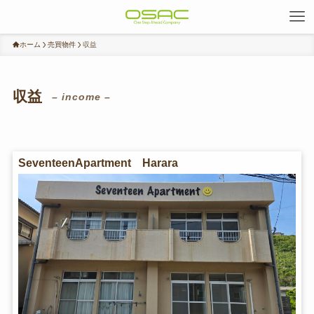
ホーム
売買物件
収益
収益
– income –
SeventeenApartment Harara