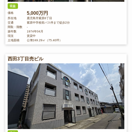
収益
5,000万円
価格
所在地
鹿児島市紫原6丁目
交通
紫原中学校前バス停まで徒歩2分
間取・階数
-
築年数
1974年04月
現況
賃貸中
土地面積
公簿249.29㎡（75.40坪）
西田3丁目売ビル