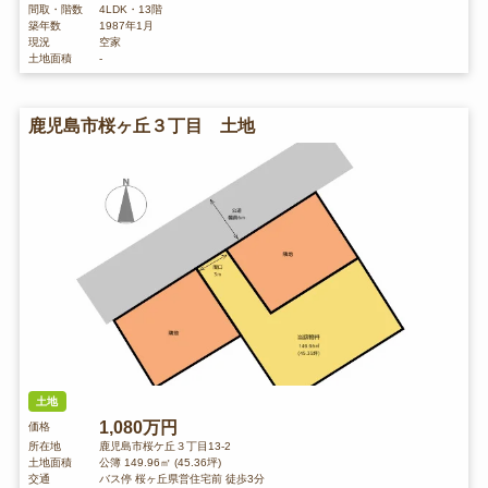
間取・階数
4LDK・13階
築年数
1987年1月
現況
空家
土地面積
-
鹿児島市桜ヶ丘３丁目 土地
土地
1,080万円
価格
所在地
鹿児島市桜ケ丘３丁目13-2
土地面積
公簿 149.96㎡ (45.36坪)
交通
バス停 桜ヶ丘県営住宅前 徒歩3分