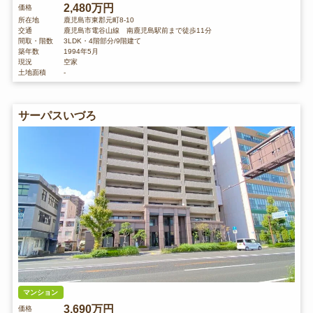
2,480万円
価格
所在地
鹿児島市東郡元町8-10
交通
鹿児島市電谷山線 南鹿児島駅前まで徒歩11分
間取・階数
3LDK・4階部分/9階建て
築年数
1994年5月
現況
空家
土地面積
-
サーパスいづろ
マンション
3,690万円
価格