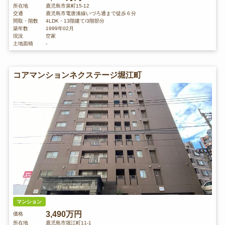
所在地
鹿児島市泉町15-12
交通
鹿児島市電唐湊線いづろ通まで徒歩６分
間取・階数
4LDK・13階建て/3階部分
築年数
1999年02月
現況
空家
土地面積
-
コアマンションネクステージ堀江町
マンション
3,490万円
価格
所在地
鹿児島市堀江町11-1