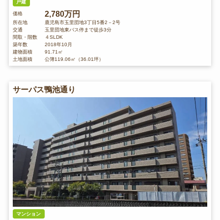
戸建
2,780万円
価格
所在地
鹿児島市玉里団地3丁目5番2－2号
交通
玉里団地東バス停まで徒歩3分
間取・階数
４SLDK
築年数
2018年10月
建物面積
91.71㎡
土地面積
公簿119.06㎡（36.01坪）
サーパス鴨池通り
マンション