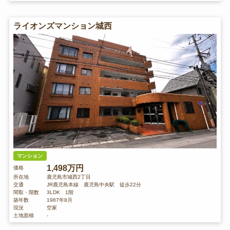
ライオンズマンション城西
マンション
1,498万円
価格
所在地
鹿児島市城西2丁目
交通
JR鹿児島本線 鹿児島中央駅 徒歩22分
間取・階数
3LDK 1階
築年数
1987年8月
現況
空家
土地面積
-