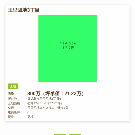
玉里団地3丁目
土地
800万（坪単価：21.22万）
価格
所在地
鹿児島市玉里団地3丁目5
土地面積
公簿124.65㎡（37.70坪）
交通
玉里団地東バス停まで徒歩3分
建築条件
-
現況
更地