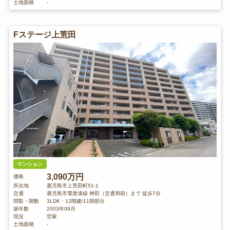
土地面積
-
Fステージ上荒田
マンション
3,090万円
価格
所在地
鹿児島市上荒田町51-1
交通
鹿児島市電唐湊線 神田（交通局前）まで 徒歩7分
間取・階数
3LDK・12階建/11階部分
築年数
2003年09月
現況
空家
土地面積
-