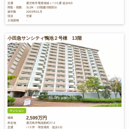
交通
鹿児島市電唐湊線 いづろ通 徒歩9分
間取・階数
3LDK・15階建/3階部分
築年数
2003年01月
現況
空家
土地面積
-
小田急サンシティ鴨池２号棟 13階
マンション
2,599万円
価格
所在地
鹿児島市鴨池新町27-2
交通
バス停 球技場前 徒歩1分