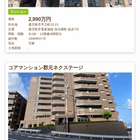
マンション
2,990万円
価格
所在地
鹿児島市平之町10-21
交通
鹿児島市電唐湊線 加治屋町 徒歩7分
間取・階数
3LDK・12階建/8階部分
築年数
1998年07月
現況
空家
土地面積
-
コアマンション郡元ネクステージ