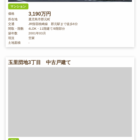
マンション
3,190万円
価格
所在地
鹿児島市郡元町
交通
JR指宿枕崎線 郡元駅まで徒歩6分
間取・階数
4LDK・11階建て/8階部分
築年数
2001年03月
現況
空家
土地面積
-
玉里団地3丁目 中古戸建て