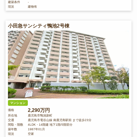
建築条件
-
現況
建物有
小田急サンシティ鴨池2号棟
マンション
2,290万円
価格
所在地
鹿児島市鴨池新町
交通
鹿児島市電谷山線 南鹿児島駅前 まで徒歩23分
間取・階数
4LDK・14階建 地下1階/5階部分
築年数
1987年01月
現況
空家