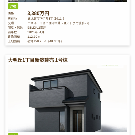
戸建
3,380万円
価格
所在地
鹿児島市下伊敷3丁目911-7
交通
バス停 日当平住宅中通（鹿市）まで徒歩2分
間取・階数
5SLDK/2階建
築年数
2025年04月
建物面積
112.60㎡
土地面積
公簿159.96㎡（48.38坪）
大明丘1丁目新築建売 1号棟