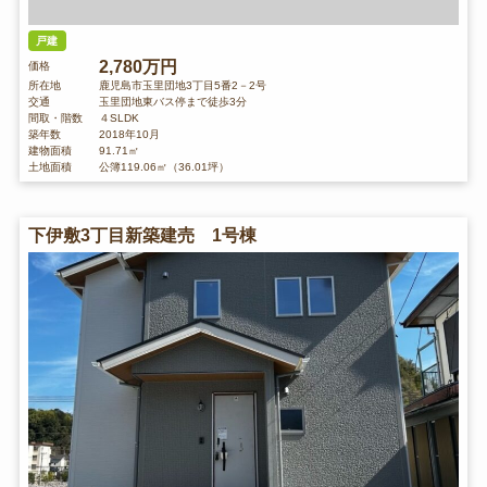
戸建
2,780万円
価格
所在地
鹿児島市玉里団地3丁目5番2－2号
交通
玉里団地東バス停まで徒歩3分
間取・階数
４SLDK
築年数
2018年10月
建物面積
91.71㎡
土地面積
公簿119.06㎡（36.01坪）
下伊敷3丁目新築建売 1号棟