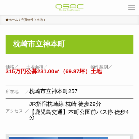
ホーム
売買物件
土地
枕崎市立神本町
価格／
土地面積／
物件種別／
315万円
公募231.00㎡（69.87坪）
土地
枕崎市立神本町257
所在地
JR指宿枕崎線 枕崎 徒歩29分
アクセス
【鹿児島交通】本町公園前バス停 徒歩4
分