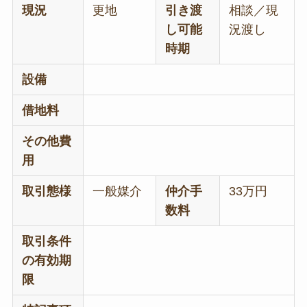
現況
更地
引き渡
相談／現
し可能
況渡し
時期
設備
借地料
その他費
用
取引態様
一般媒介
仲介手
33万円
数料
取引条件
の有効期
限