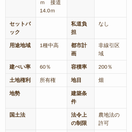
ｍ 接道
14.0ｍ
セットバ
私道負
なし
ック
担
用途地域
1種中高
都市計
非線引区
画
域
建ぺい率
60％
容積率
200％
土地権利
所有権
地目
畑
地勢
建築条
件
国土法
法令上
農地法の
の制限
許可